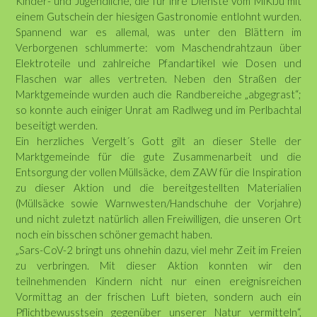
Kinder- und Jugendliche, die für ihre Dienste vom MiKiJu mit
einem Gutschein der hiesigen Gastronomie entlohnt wurden.
Spannend war es allemal, was unter den Blättern im
Verborgenen schlummerte: vom Maschendrahtzaun über
Elektroteile und zahlreiche Pfandartikel wie Dosen und
Flaschen war alles vertreten. Neben den Straßen der
Marktgemeinde wurden auch die Randbereiche „abgegrast“;
so konnte auch einiger Unrat am Radlweg und im Perlbachtal
beseitigt werden.
Ein herzliches Vergelt´s Gott gilt an dieser Stelle der
Marktgemeinde für die gute Zusammenarbeit und die
Entsorgung der vollen Müllsäcke, dem ZAW für die Inspiration
zu dieser Aktion und die bereitgestellten Materialien
(Müllsäcke sowie Warnwesten/Handschuhe der Vorjahre)
und nicht zuletzt natürlich allen Freiwilligen, die unseren Ort
noch ein bisschen schöner gemacht haben.
„Sars-CoV-2 bringt uns ohnehin dazu, viel mehr Zeit im Freien
zu verbringen. Mit dieser Aktion konnten wir den
teilnehmenden Kindern nicht nur einen ereignisreichen
Vormittag an der frischen Luft bieten, sondern auch ein
Pflichtbewusstsein gegenüber unserer Natur vermitteln“,