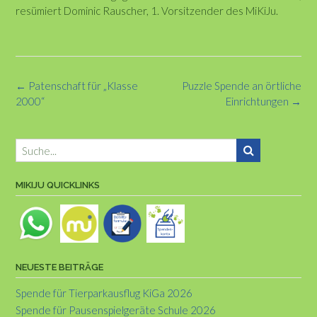
resümiert Dominic Rauscher, 1. Vorsitzender des MiKiJu.
Post
←
Patenschaft für „Klasse
Puzzle Spende an örtliche
navigation
2000“
Einrichtungen
→
MIKIJU QUICKLINKS
NEUESTE BEITRÄGE
Spende für Tierparkausflug KiGa 2026
Spende für Pausenspielgeräte Schule 2026