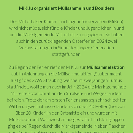
MiKiJu organisiert Müllsammeln und Bouldern
Der Mitterfelser Kinder- und Jugendförderverein (MiKiJu)
wird nicht müde, sich für die Kinder und Jugendlichen in und
um die Marktgemeinde Mitterfels zu engagieren. So haben
auch in den zurückliegenden Osterferien 2024 zwei
Veranstaltungen im Sinne der jungen Generation
stattgefunden.
Zu Beginn der Ferien rief der MiKiJu zur
Müllsammelaktion
auf. In Anlehnung an die Müllsammelaktion „Sauber macht
lustig“ des ZAW Straubing, welche im zweijährigen Turnus
stattfindet, wollte man auch im Jahr 2024 die Marktgemeinde
Mitterfels von Unrat an den Straßen- und Wegesrändern
befreien. Trotz der am ersten Feriensamstag sehr schlechten
Witterungsverhältnisse fanden sich über 40 Helfer (hiervon
über 20 Kinder) in der Ortsmitte ein und wurden mit
Müllsäcken und Warnwesten ausgestattet. In Kleingruppen
ging es bei Regen durch die Marktgemeinde. Neben Flaschen
und Zigarettenkippen wurden auch kuriose Fundstücke wie