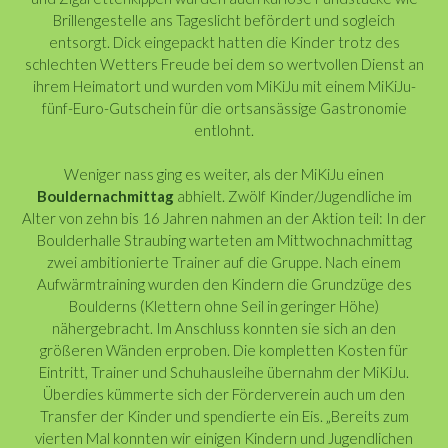
Brillengestelle ans Tageslicht befördert und sogleich
entsorgt. Dick eingepackt hatten die Kinder trotz des
schlechten Wetters Freude bei dem so wertvollen Dienst an
ihrem Heimatort und wurden vom MiKiJu mit einem MiKiJu-
fünf-Euro-Gutschein für die ortsansässige Gastronomie
entlohnt.
Weniger nass ging es weiter, als der MiKiJu einen
Bouldernachmittag
abhielt. Zwölf Kinder/Jugendliche im
Alter von zehn bis 16 Jahren nahmen an der Aktion teil: In der
Boulderhalle Straubing warteten am Mittwochnachmittag
zwei ambitionierte Trainer auf die Gruppe. Nach einem
Aufwärmtraining wurden den Kindern die Grundzüge des
Boulderns (Klettern ohne Seil in geringer Höhe)
nähergebracht. Im Anschluss konnten sie sich an den
größeren Wänden erproben. Die kompletten Kosten für
Eintritt, Trainer und Schuhausleihe übernahm der MiKiJu.
Überdies kümmerte sich der Förderverein auch um den
Transfer der Kinder und spendierte ein Eis. „Bereits zum
vierten Mal konnten wir einigen Kindern und Jugendlichen