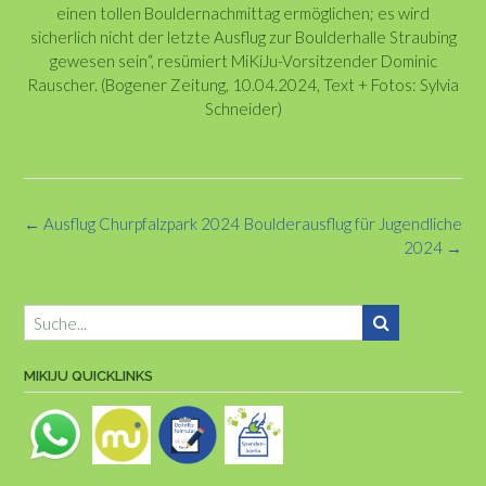
einen tollen Bouldernachmittag ermöglichen; es wird
sicherlich nicht der letzte Ausflug zur Boulderhalle Straubing
gewesen sein“, resümiert MiKiJu-Vorsitzender Dominic
Rauscher. (Bogener Zeitung, 10.04.2024, Text + Fotos: Sylvia
Schneider)
Post
←
Ausflug Churpfalzpark 2024
Boulderausflug für Jugendliche
navigation
2024
→
MIKIJU QUICKLINKS