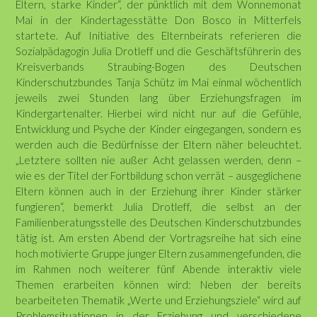
Eltern, starke Kinder“, der pünktlich mit dem Wonnemonat
Mai in der Kindertagesstätte Don Bosco in Mitterfels
startete. Auf Initiative des Elternbeirats referieren die
Sozialpädagogin Julia Drotleff und die Geschäftsführerin des
Kreisverbands Straubing-Bogen des Deutschen
Kinderschutzbundes Tanja Schütz im Mai einmal wöchentlich
jeweils zwei Stunden lang über Erziehungsfragen im
Kindergartenalter. Hierbei wird nicht nur auf die Gefühle,
Entwicklung und Psyche der Kinder eingegangen, sondern es
werden auch die Bedürfnisse der Eltern näher beleuchtet.
„Letztere sollten nie außer Acht gelassen werden, denn –
wie es der Titel der Fortbildung schon verrät – ausgeglichene
Eltern können auch in der Erziehung ihrer Kinder stärker
fungieren“, bemerkt Julia Drotleff, die selbst an der
Familienberatungsstelle des Deutschen Kinderschutzbundes
tätig ist. Am ersten Abend der Vortragsreihe hat sich eine
hoch motivierte Gruppe junger Eltern zusammengefunden, die
im Rahmen noch weiterer fünf Abende interaktiv viele
Themen erarbeiten können wird: Neben der bereits
bearbeiteten Thematik „Werte und Erziehungsziele“ wird auf
Problemsituationen in der Erziehung und verschiedene