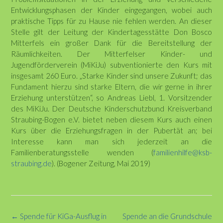
Entwicklungsphasen der Kinder eingegangen, wobei auch
praktische Tipps für zu Hause nie fehlen werden. An dieser
Stelle gilt der Leitung der Kindertagesstätte Don Bosco
Mitterfels ein großer Dank für die Bereitstellung der
Räumlichkeiten. Der Mitterfelser Kinder- und
Jugendförderverein (MiKiJu) subventionierte den Kurs mit
insgesamt 260 Euro. „Starke Kinder sind unsere Zukunft; das
Fundament hierzu sind starke Eltern, die wir gerne in ihrer
Erziehung unterstützen“, so Andreas Liebl, 1. Vorsitzender
des MiKiJu. Der Deutsche Kinderschutzbund Kreisverband
Straubing-Bogen e.V. bietet neben diesem Kurs auch einen
Kurs über die Erziehungsfragen in der Pubertät an; bei
Interesse kann man sich jederzeit an die
Familienberatungsstelle wenden (
familienhilfe@ksb-
straubing.de
). (Bogener Zeitung, Mai 2019)
Post
←
Spende für KiGa-Ausflug in
Spende an die Grundschule