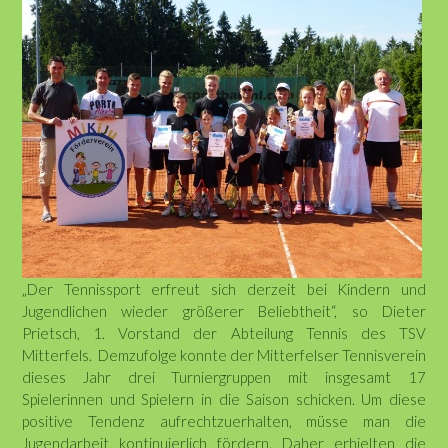
„Der Tennissport erfreut sich derzeit bei Kindern und
Jugendlichen wieder größerer Beliebtheit“, so Dieter
Prietsch, 1. Vorstand der Abteilung Tennis des TSV
Mitterfels. Demzufolge konnte der Mitterfelser Tennisverein
dieses Jahr drei Turniergruppen mit insgesamt 17
Spielerinnen und Spielern in die Saison schicken. Um diese
positive Tendenz aufrechtzuerhalten, müsse man die
Jugendarbeit kontinuierlich fördern. Daher erhielten die