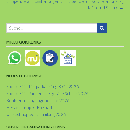
Post
←
Spende an Fussball Jugend
Spende für Kooperationstag
navigation
KiGa und Schule
→
MIKIJU QUICKLINKS
NEUESTE BEITRÄGE
Spende für Tierparkausflug KiGa 2026
Spende für Pausenspielgeräte Schule 2026
Boulderausflug Jugendliche 2026
Herzensprojekt Freibad
Jahreshauptversammlung 2026
UNSERE ORGANISATIONSTEAMS