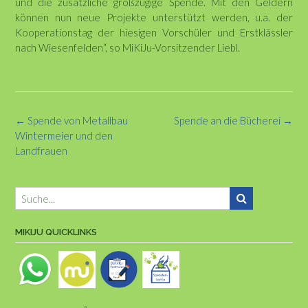
und die zusätzliche großzügige Spende. Mit den Geldern
können nun neue Projekte unterstützt werden, u.a. der
Kooperationstag der hiesigen Vorschüler und Erstklässler
nach Wiesenfelden“, so MiKiJu-Vorsitzender Liebl.
Post
←
Spende von Metallbau
Spende an die Bücherei
→
navigation
Wintermeier und den
Landfrauen
MIKIJU QUICKLINKS