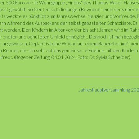
über 500 Euro an die Wohngruppe „Findus“ des Thomas-Wiser-Hauses
sst gewählt: So freuten sich die jungen Bewohner einerseits über e
ts weckte es pünktlich zum Jahreswechsel Neugier und Vorfreude. 
rn während des Auspackens der selbst gebastelten Schatzkiste. Es s
t werden. Den Kindern im Alter von vier bis acht Jahren wird im Ra
eordneten und behüteten Umfeld ermöglicht. Dennoch ist man bezügli
den angewiesen. Geplant ist eine Woche auf einem Bauernhof im Chie
ia Renner, die sich sehr auf das gemeinsame Erlebnis mit den Kindern
reut. (Bogener Zeitung, 04.01.2024, Foto: Dr. Sylvia Schneider)
Jahreshauptversammlung 20