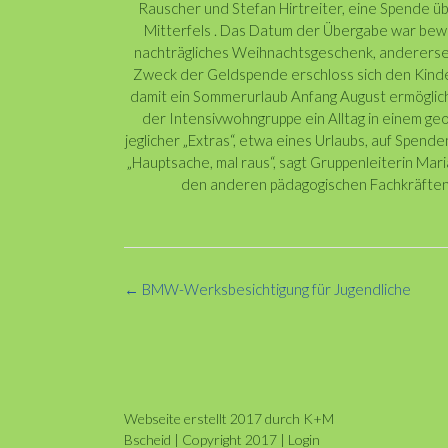
Rauscher und Stefan Hirtreiter, eine Spende 
Mitterfels . Das Datum der Übergabe war bewu
nachträgliches Weihnachtsgeschenk, anderersei
Zweck der Geldspende erschloss sich den Kinde
damit ein Sommerurlaub Anfang August ermöglich
der Intensivwohngruppe ein Alltag in einem g
jeglicher „Extras“, etwa eines Urlaubs, auf Spen
„Hauptsache, mal raus“, sagt Gruppenleiterin Mar
den anderen pädagogischen Fachkräften f
Post
←
BMW-Werksbesichtigung für Jugendliche
navigation
Webseite erstellt 2017 durch K+M
Bscheid | Copyright 2017 | Login