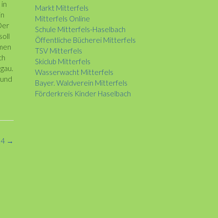
 in
Markt Mitterfels
in
Mitterfels Online
Der
Schule Mitterfels-Haselbach
oll
Öffentliche Bücherei Mitterfels
hmen
TSV Mitterfels
ch
Skiclub Mitterfels
mgau.
Wasserwacht Mitterfels
 und
Bayer. Waldverein Mitterfels
Förderkreis Kinder Haselbach
24
→