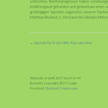
schlechten Wetterprognosen haben schätzung
Schlittengaudi gefunden und gemeinsam einen un
großzügigen Spenden zugunsten unserer Nachwuch
Matthias Bscheid, 1. Vorstand des Skiclubs Mitter
Post
←
Spende für Erste-Hilfe-Kurs am Kind
navigation
Webseite erstellt 2017 durch K+M
Bscheid | Copyright 2017 | Login
Frontend /
Backend
|
Impressum