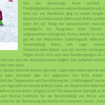
sich das abschüssige Areal westlich 
Friedhofgeländes zu einem wahren Rodeleldorado. 
nicht nur auf Plastikbobs ging es rasant bergab:
Besucher brachten neben Skiern auch Reifen und Bo
jeder Art mit. Einzig der konventionelle Holzschl
verweigerte bei Plusgraden seine Dienst
aufgeweichten Untergrund. Petrus meinte es trot
gut mit der Mitterfelser Schlittengaudi: Während
Veranstaltung ließen sich sogar vereinz
Sonnenstrahlen blicken und der bereits vorherges
Regen setzte erst nach dem Rodelvergnügen ein. 
triebs war auch der Aufstieg bequem möglich. Eine Seilwinde beför
ieder nach oben.
des Skiclubs ebenfalls bestens gesorgt: Gegen eine kleine Spende w
d kalte Getränke aller Art angeboten. Der Erlös kommt
tlich der Organisation und Durchführung der „Schlittengaudi“ wurd
r- und Jugendfördervereins (MiKiJu) sowie des Bayerischen Wald-Ve
Helfern ein herzliches „Vergelt´s Gott“! Ein besonderer Dank gilt an d
 und Konrad Feldmeier für die Bereitstellung von Strom und
rfels für die Überlassung des hierfür erforderlichen Geräts. „Trot