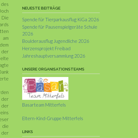
des
NEUESTE BEITRÄGE
Doch
 Die
Spende für Tierparkausflug KiGa 2026
ards
Spende für Pausenspielgeräte Schule
itten
2026
e am
Boulderausflug Jugendliche 2026
zdem
Herzensprojekt Freibad
 der
Jahreshauptversammlung 2026
elte
agte
UNSERE ORGANISATIONSTEAMS
Dank
derte
urden
 der
Basarteam Mitterfels
e der
reins
Eltern-Kind-Gruppe Mitterfels
ieser
 die
LINKS
z der