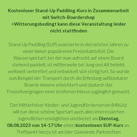
Kostenloser Stand-Up Paddling-Kurs in Zusammenarbeit
mit Switch-Boardershop
>Witterungsbedingt kann diese Veranstaltung leider
nicht stattfinden
Stand-Up Paddling (SUP) avancierte in den letzten Jahren zu
einer immer populäreren Freizeitaktivität. Die
Wassersportart, bei der man aufrecht auf einem Board
stehend paddelt, ist mittlerweile bei Jung und Alt beliebt,
weltweit verbreitet und entwickelt sich stetig fort. So wurde
zum Beispiel der Transport durch die Erfindung aufblasbarer
Boards immens erleichtert und dadurch das
Freizeitvergnügen einer breiteren Masse zugänglich gemacht.
Der Mitterfelser Kinder- und Jugendförderverein (MiKiJu)
will nun diese schöne Sportart auch allen interessierten
Jugendlichen ermöglichen und bietet am
Dienstag,
08.08.2023 von 14-17 Uhr
einen
kostenlosen SUP-Kurs
an.
Treffpunkt hierzu ist am (der Gemeinde Parkstetten