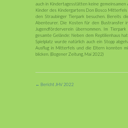
auch in Kindertagesstätten keine gemeinsamen A
Kinder des Kindergartens Don Bosco Mitterfels 
den Straubinger Tierpark besuchen. Bereits die
Abenteurer. Die Kosten für den Bustransfer 
Jugendförderverein übernommen. Im Tierpark s
gesamte Gelände: Neben dem Reptilienhaus hat
Spielplatz wurde natürlich auch ein Stopp abg
Ausflug in Mitterfels und die Eltern konnten m
blicken. (Bogener Zeitung, Mai 2022)
Post
←
Bericht JHV 2022
navigation