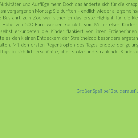
ktivitäten und Ausflüge mehr. Doch das änderte sich für die knap
am vergangenen Montag: Sie durften – endlich wieder alle gemein
 Busfahrt zum Zoo war sicherlich das erste Highlight für die kl
in Höhe von 500 Euro wurden komplett vom Mitterfelser Kinder-
elbst erkundeten die Kinder flankiert von ihren Erzieherinnen
te es den kleinen Entdeckern der Streichelzoo besonders angetan
ehalten. Mit den ersten Regentropfen des Tages endete der gelun
ittags in sichtlich erschöpfte, aber stolze und strahlende Kinder
Großer Spaß bei Boulderausfl