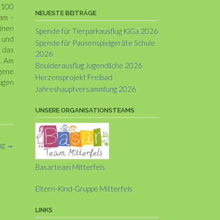
p 100
NEUESTE BEITRÄGE
sam –
einen
Spende für Tierparkausflug KiGa 2026
 und
Spende für Pausenspielgeräte Schule
 das
2026
. Am
Boulderausflug Jugendliche 2026
gene
Herzensprojekt Freibad
augen
Jahreshauptversammlung 2026
UNSERE ORGANISATIONSTEAMS
ug
→
Basarteam Mitterfels
Eltern-Kind-Gruppe Mitterfels
LINKS