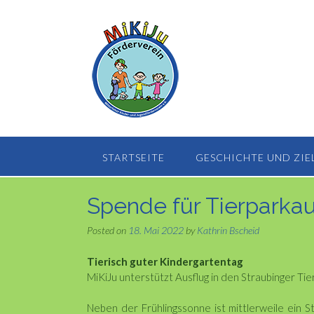
Skip
to
content
STARTSEITE
GESCHICHTE UND ZIE
Spende für Tierparkau
Posted on
18. Mai 2022
by
Kathrin Bscheid
Tierisch guter Kindergartentag
MiKiJu unterstützt Ausflug in den Straubinger Tie
Neben der Frühlingssonne ist mittlerweile ein S